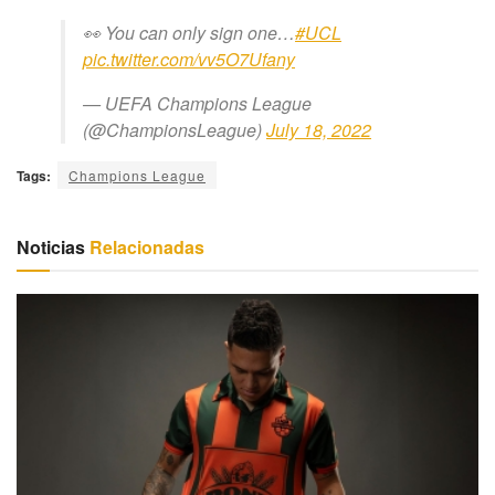
👀 You can only sign one…
#UCL
pic.twitter.com/vv5O7Ufany
— UEFA Champions League
(@ChampionsLeague)
July 18, 2022
Tags:
Champions League
Noticias
Relacionadas