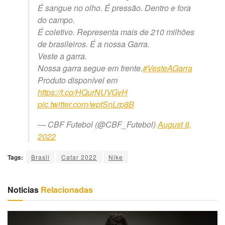
É sangue no olho. É pressão. Dentro e fora
do campo.
É coletivo. Representa mais de 210 milhões
de brasileiros. É a nossa Garra.
Veste a garra.
Nossa garra segue em frente.
#VesteAGarra
Produto disponível em
https://t.co/HQurNUVGvH
pic.twitter.com/wptSnLrp8B
— CBF Futebol (@CBF_Futebol)
August 8,
2022
Tags:
Brasil
Catar 2022
Nike
Noticias
Relacionadas