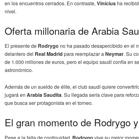
en los encuentros cerrados. En contraste,
Vinícius
ha recibid
nivel.
Oferta millonaria de Arabia Sa
El presente de
Rodrygo
no ha pasado desapercibido en el m
delantero del
Real Madrid
para reemplazar a
Neymar
. Su co
de 1.000 millones de euros, pero el equipo saudí confía en sed
astronómico.
Además de un sueldo de élite, el club saudí quiere convertirl
jugará en
Arabia Saudita
. Su llegada sería clave para reforz
que busca ser protagonista en el torneo.
El gran momento de Rodrygo y l
Pese a la falta de continuidad,
Rodrygo
vive su mejor momen