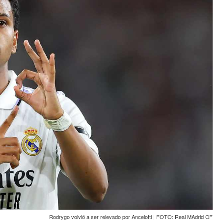
Rodrygo volvió a ser relevado por Ancelotti | FOTO: Real MAdrid CF