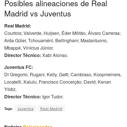
Posibles alineaciones de Real
Madrid vs Juventus
Real Madrid:
Courtois; Valverde, Huijsen, Éder Militão, Álvaro Carreras;
Arda Güler, Tchouaméni, Bellingham; Mastantuono,
Mbappé, Vinícius Júnior.
Director Técnico:
Xabi Alonso.
Juventus FC:
Di Gregorio; Rugani, Kelly, Gatti; Cambiaso, Koopmeiners,
Locatelli, Kalulu; Francisco Conceição; David, Kenan
Yildiz.
Director Técnico:
Igor Tudor.
Tags:
Juventus
Real Madrid
Noticias
Relacionadas