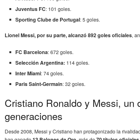
Juventus FC
: 101 goles.
Sporting Clube de Portugal
: 5 goles.
Lionel Messi, por su parte, alcanzó 892 goles oficiales
, a
FC Barcelona
: 672 goles.
Selección Argentina:
114 goles.
Inter Miami
: 74 goles.
Paris Saint-Germain
: 32 goles.
Cristiano Ronaldo y Messi, un
generaciones
Desde 2008, Messi y Cristiano han protagonizado la rivalida
han ganado
13 Balones de Oro
, más de
70 títulos oficiales