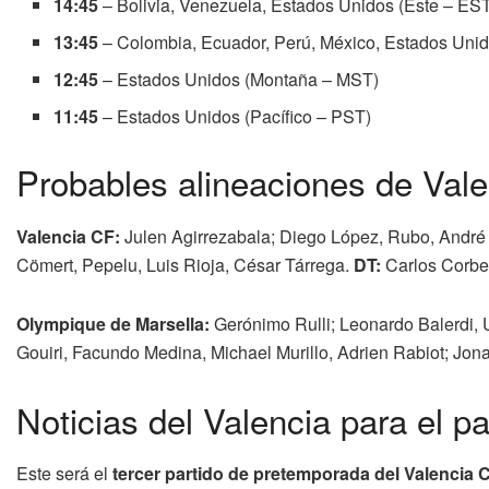
14:45
– Bolivia, Venezuela, Estados Unidos (Este – ES
13:45
– Colombia, Ecuador, Perú, México, Estados Unid
12:45
– Estados Unidos (Montaña – MST)
11:45
– Estados Unidos (Pacífico – PST)
Probables alineaciones de Val
Valencia CF:
Julen Agirrezabala; Diego López, Rubo, André
Cömert, Pepelu, Luis Rioja, César Tárrega.
DT:
Carlos Corbe
Olympique de Marsella:
Gerónimo Rulli; Leonardo Balerdi,
Gouiri, Facundo Medina, Michael Murillo, Adrien Rabiot; Jon
Noticias del Valencia para el p
Este será el
tercer partido de pretemporada del Valencia 