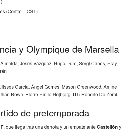
T)
os (Centro – CST)
encia y Olympique de Marsella
 Almeida, Jesús Vázquez; Hugo Duro, Sergi Canós, Eray
rán
 Ulisses García, Ángel Gomes; Mason Greenwood, Amine
athan Rowe, Pierre-Emile Hojbjerg.
DT:
Roberto De Zerbi
artido de pretemporada
CF
, que llega tras una derrota y un empate ante
Castellón
y