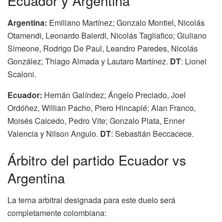
Ecuador y Argentina
Argentina:
Emiliano Martínez; Gonzalo Montiel, Nicolás
Otamendi, Leonardo Balerdi, Nicolás Tagliafico; Giuliano
Simeone, Rodrigo De Paul, Leandro Paredes, Nicolás
González; Thiago Almada y Lautaro Martínez.
DT
: Lionel
Scaloni.
Ecuador:
Hernán Galíndez; Ángelo Preciado, Joel
Ordóñez, Willian Pacho, Piero Hincapié; Alan Franco,
Moisés Caicedo, Pedro Vite; Gonzalo Plata, Enner
Valencia y Nilson Angulo.
DT
: Sebastián Beccacece.
Árbitro del partido Ecuador vs
Argentina
La terna arbitral designada para este duelo será
completamente colombiana: