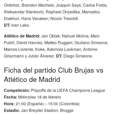
Ordóñez, Brandon Mechele, Joaquin Seys; Carlos Forbs,
Aleksandar Stankovic, Raphael Onyedika, Mamadou
Diakhon, Hans Vanaken; Nicolo Tresoldi.
DT:
Ivan Leko.
Atlético de Madrid:
Jan Oblak; Nahuel Molina, Marc
Pubill, Dávid Hancko, Matteo Ruggeri; Giuliano Simeone,
Marcos Llorente, Koke, Ademola Lookman; Antoine
Griezmann y Julián Álvarez.
DT:
Diego Simeone.
Ficha del partido Club Brujas vs
Atlético de Madrid
Competición:
Playoffs de la UEFA Champions League
Fecha:
Miércoles 18 de febrero
Hora:
21:00 (España) – 15:00 (Colombia)
Estadio:
Jan Breydel Stadion, Brugge