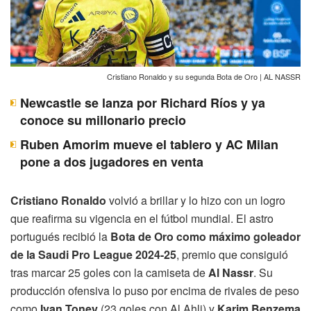
Cristiano Ronaldo y su segunda Bota de Oro | AL NASSR
Newcastle se lanza por Richard Ríos y ya
conoce su millonario precio
Ruben Amorim mueve el tablero y AC Milan
pone a dos jugadores en venta
Cristiano Ronaldo
volvió a brillar y lo hizo con un logro
que reafirma su vigencia en el fútbol mundial. El astro
portugués recibió la
Bota de Oro como máximo goleador
de la Saudi Pro League 2024-25
, premio que consiguió
tras marcar 25 goles con la camiseta de
Al Nassr
. Su
producción ofensiva lo puso por encima de rivales de peso
como
Ivan Toney
(23 goles con Al Ahli) y
Karim Benzema