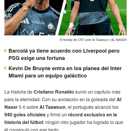
El festejo de CR7 ante Al Taawoun | AL NASSR
Barcolá ya tiene acuerdo con Liverpool pero
PSG exige una fortuna
Kevin De Bruyne entra en los planes del Inter
Miami para un equipo galáctico
La historia de
Cristiano Ronaldo
sumó un capítulo más
para la eternidad. Con su anotación en la goleada del
Al
Nassr
5-0 sobre
Al Taawoun
, el portugués alcanzó los
940 goles oficiales
y firmó un
récord exclusivo en la
historia del fútbol
: ningún otro jugador ha logrado lo que
él consiguió con ese tanto.