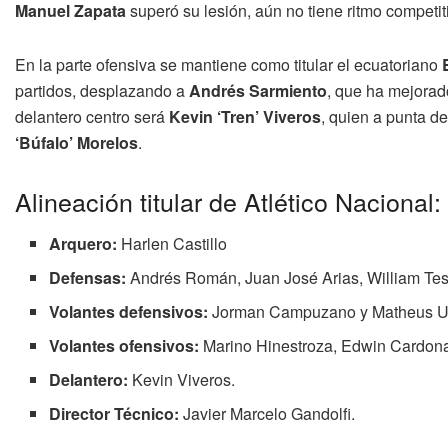
Manuel Zapata
superó su lesión, aún no tiene ritmo competit
En la parte ofensiva se mantiene como titular el ecuatoriano
partidos, desplazando a
Andrés Sarmiento
, que ha mejorado
delantero centro será
Kevin ‘Tren’ Viveros
, quien a punta d
‘Búfalo’ Morelos
.
Alineación titular de Atlético Nacional:
Arquero:
Harlen Castillo
Defensas:
Andrés Román, Juan José Arias, William Tes
Volantes defensivos:
Jorman Campuzano y Matheus U
Volantes ofensivos:
Marino Hinestroza, Edwin Cardona 
Delantero:
Kevin Viveros.
Director Técnico:
Javier Marcelo Gandolfi.