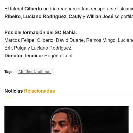
El lateral
Gilberto
podría reaparecer tras recuperarse física
Ribeiro
,
Luciano Rodríguez
,
Cauly
y
Willian José
se perfil
Posible formación del SC Bahía:
Marcos Felipe; Gilberto, David Duarte, Ramos Mingo, Lucian
Erik Pulga y Luciano Rodríguez.
Director Técnico:
Rogério Ceni
Tags:
Atlético Nacional
Noticias
Relacionadas