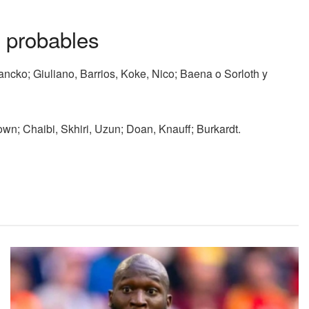
s probables
ancko; Giuliano, Barrios, Koke, Nico; Baena o Sorloth y
own; Chaibi, Skhiri, Uzun; Doan, Knauff; Burkardt.