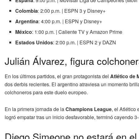
España
: 9:00 p.m. | Movistar Liga de Campeones (Movi
Colombia
: 2:00 p.m. | ESPN 3 y Disney+
Argentina
: 4:00 p.m. | ESPN y Disney+
México
: 1:00 p.m. | Caliente TV y Amazon Prime
Estados Unidos
: 2:00 p.m. | ESPN 2 y DAZN
Julián Álvarez, figura colchone
En los últimos partidos, el gran protagonista del
Atlético de 
dos derbis recientes. El argentino atraviesa un momento brill
colchoneros para este duelo europeo.
En la primera jornada de la
Champions League
, el Atlétic
logró empatar tras un inicio desfavorable, terminó cayendo 3-
Diego Simeone no estará en el b