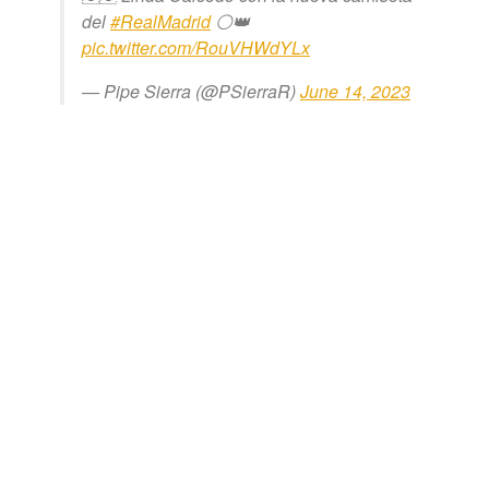
del
#RealMadrid
⚪️👑
pic.twitter.com/RouVHWdYLx
— Pipe Sierra (@PSierraR)
June 14, 2023