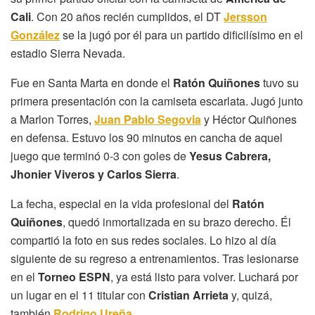
Cali
. Con 20 años recién cumplidos, el DT
Jersson
González
se la jugó por él para un partido dificilísimo en el
estadio Sierra Nevada.
Fue en Santa Marta en donde el
Ratón Quiñones
tuvo su
primera presentación con la camiseta escarlata. Jugó junto
a Marlon Torres,
Juan Pablo Segovia
y Héctor Quiñones
en defensa. Estuvo los 90 minutos en cancha de aquel
juego que terminó 0-3 con goles de
Yesus Cabrera,
Jhonier Viveros y Carlos Sierra
.
La fecha, especial en la vida profesional del
Ratón
Quiñones
, quedó inmortalizada en su brazo derecho. Él
compartió la foto en sus redes sociales. Lo hizo al día
siguiente de su regreso a entrenamientos. Tras lesionarse
en el
Torneo ESPN
, ya está listo para volver. Luchará por
un lugar en el 11 titular con
Cristian Arrieta
y, quizá,
también
Rodrigo Ureña
.