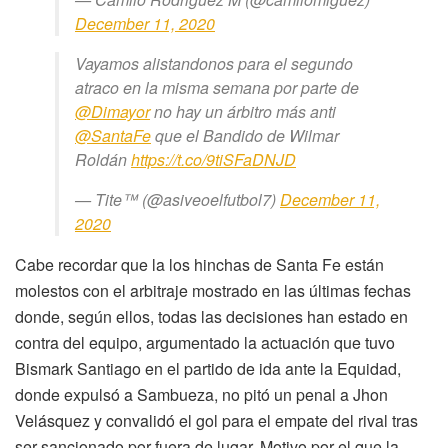
December 11, 2020
Vayamos alistandonos para el segundo
atraco en la misma semana por parte de
@Dimayor
no hay un árbitro más anti
@SantaFe
que el Bandido de Wilmar
Roldán
https://t.co/9tiSFaDNJD
— Tite™️ (@asiveoelfutbol7)
December 11,
2020
Cabe recordar que la los hinchas de Santa Fe están
molestos con el arbitraje mostrado en las últimas fechas
donde, según ellos, todas las decisiones han estado en
contra del equipo, argumentado la actuación que tuvo
Bismark Santiago en el partido de ida ante la Equidad,
donde expulsó a Sambueza, no pitó un penal a Jhon
Velásquez y convalidó el gol para el empate del rival tras
ser sancionado por fuera de lugar, Motivo por el que la