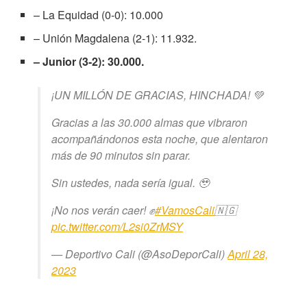
– La Equidad (0-0): 10.000
– Unión Magdalena (2-1): 11.932.
– Junior (3-2): 30.000.
¡UN MILLÓN DE GRACIAS, HINCHADA! 💚
Gracias a las 30.000 almas que vibraron
acompañándonos esta noche, que alentaron
más de 90 minutos sin parar.
Sin ustedes, nada sería igual. 🥹
¡No nos verán caer! ✊
#VamosCali
🇳🇬
pic.twitter.com/L2si0ZrMSY
— Deportivo Cali (@AsoDeporCali)
April 28,
2023