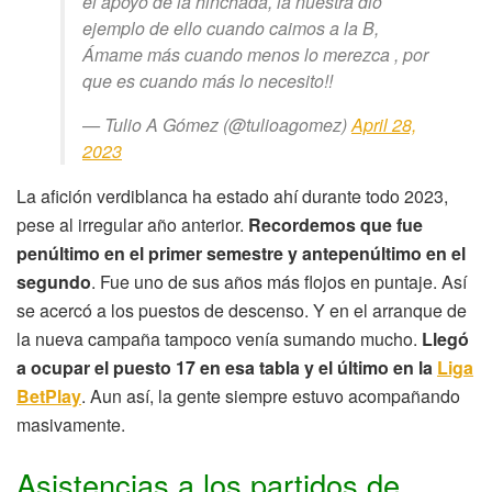
el apoyo de la hinchada, la nuestra diò
ejemplo de ello cuando caimos a la B,
Ámame más cuando menos lo merezca , por
que es cuando más lo necesito!!
— Tulio A Gómez (@tulioagomez)
April 28,
2023
La afición verdiblanca ha estado ahí durante todo 2023,
pese al irregular año anterior.
Recordemos que fue
penúltimo en el primer semestre y antepenúltimo en el
segundo
. Fue uno de sus años más flojos en puntaje. Así
se acercó a los puestos de descenso. Y en el arranque de
la nueva campaña tampoco venía sumando mucho.
Llegó
a ocupar el puesto 17 en esa tabla y el último en la
Liga
BetPlay
. Aun así, la gente siempre estuvo acompañando
masivamente.
Asistencias a los partidos de