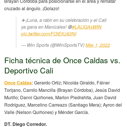
Brayan Córdoba para posicionarse en el área y rematar
cruzado al ángulo. ¡Golazo!
➕ ¡Luna, a rabir en su celebración y el Cali
ya gana en Manizales! 🟢
#LALIGAxWIN
pic.twitter.com/FOlEKz83NI
— Win Sports (@WinSportsTV)
May 1, 2022
Ficha técnica de Once Caldas vs.
Deportivo Cali
Once Caldas
: Gerardo Ortiz; Nicolás Giraldo, Fáiner
Torijano, Camilo Mancilla (Brayan Córdoba), Jesús David
Murillo; Danni Quiñones, Marlon Piedrahita, Juan David
Rodríguez, Marcelino Carreazo (Santiago Mera); Ayron del
Valle (Nelson Quiñones) y Ménder García.
DT. Diego Corredor.