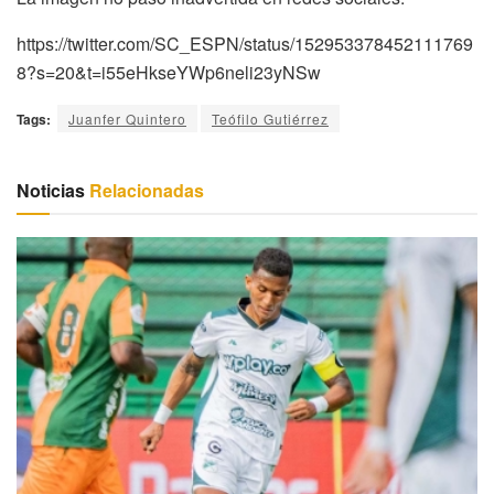
https://twitter.com/SC_ESPN/status/152953378452111769
8?s=20&t=i55eHkseYWp6neli23yNSw
Tags:
Juanfer Quintero
Teófilo Gutiérrez
Noticias
Relacionadas