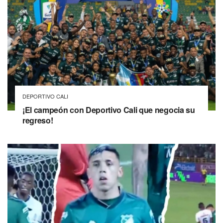
DEPORTIVO CALI
¡El campeón con Deportivo Cali que negocia su
regreso!