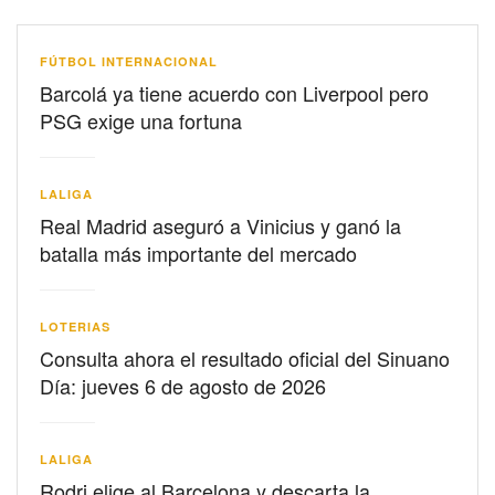
FÚTBOL INTERNACIONAL
Barcolá ya tiene acuerdo con Liverpool pero
PSG exige una fortuna
LALIGA
Real Madrid aseguró a Vinicius y ganó la
batalla más importante del mercado
LOTERIAS
Consulta ahora el resultado oficial del Sinuano
Día: jueves 6 de agosto de 2026
LALIGA
Rodri elige al Barcelona y descarta la