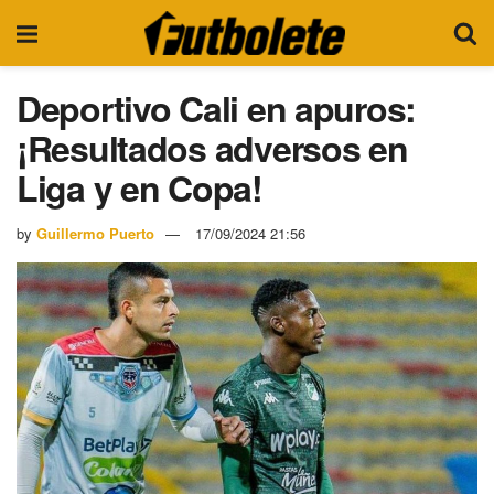
Deportivo Cali en apuros:
¡Resultados adversos en
Liga y en Copa!
by
Guillermo Puerto
17/09/2024 21:56