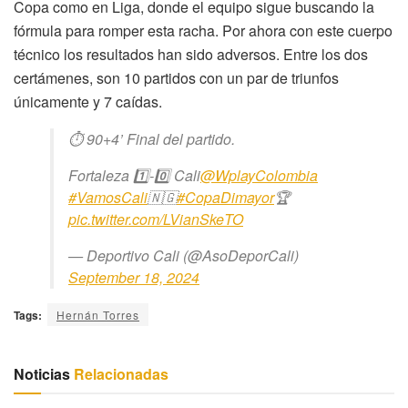
Copa como en Liga, donde el equipo sigue buscando la
fórmula para romper esta racha. Por ahora con este cuerpo
técnico los resultados han sido adversos. Entre los dos
certámenes, son 10 partidos con un par de triunfos
únicamente y 7 caídas.
⏱️ 90+4’ Final del partido.
Fortaleza 1️⃣-0️⃣ Cali
@WplayColombia
#VamosCali
🇳🇬
#CopaDimayor
🏆
pic.twitter.com/LVianSkeTO
— Deportivo Cali (@AsoDeporCali)
September 18, 2024
Tags:
Hernán Torres
Noticias
Relacionadas