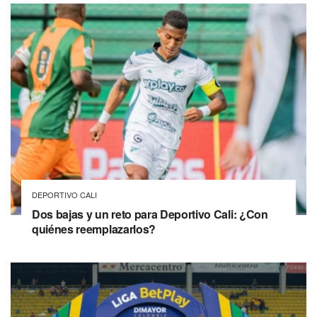
DEPORTIVO CALI
Dos bajas y un reto para Deportivo Cali: ¿Con
quiénes reemplazarlos?