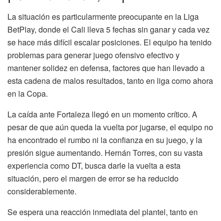
La situación es particularmente preocupante en la Liga
BetPlay, donde el Cali lleva 5 fechas sin ganar y cada vez
se hace más difícil escalar posiciones. El equipo ha tenido
problemas para generar juego ofensivo efectivo y
mantener solidez en defensa, factores que han llevado a
esta cadena de malos resultados, tanto en liga como ahora
en la Copa.
La caída ante Fortaleza llegó en un momento crítico. A
pesar de que aún queda la vuelta por jugarse, el equipo no
ha encontrado el rumbo ni la confianza en su juego, y la
presión sigue aumentando. Hernán Torres, con su vasta
experiencia como DT, busca darle la vuelta a esta
situación, pero el margen de error se ha reducido
considerablemente.
Se espera una reacción inmediata del plantel, tanto en