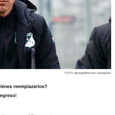
FOTO: @sergio9herrera (Instagram)
uiénes reemplazarlos?
regreso!