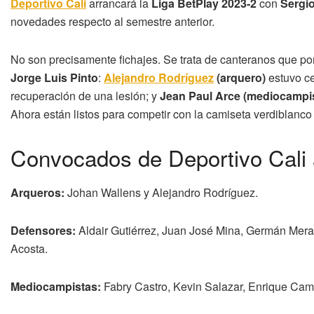
Deportivo Cali
arrancará la
Liga BetPlay 2023-2
con
Sergio
novedades respecto al semestre anterior.
No son precisamente fichajes. Se trata de canteranos que por
Jorge Luis Pinto
:
Alejandro Rodríguez
(arquero)
estuvo c
recuperación de una lesión; y
Jean Paul Arce (mediocampi
Ahora están listos para competir con la camiseta verdiblanco 
Convocados de Deportivo Cali a
Arqueros:
Johan Wallens y Alejandro Rodríguez.
Defensores:
Aldair Gutiérrez, Juan José Mina, Germán Mera
Acosta.
Mediocampistas:
Fabry Castro, Kevin Salazar, Enrique Cam