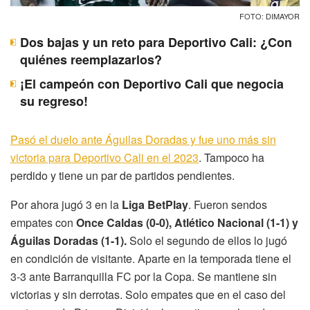
FOTO: DIMAYOR
Dos bajas y un reto para Deportivo Cali: ¿Con
quiénes reemplazarlos?
¡El campeón con Deportivo Cali que negocia
su regreso!
Pasó el duelo ante Águilas Doradas y fue uno más sin
victoria para Deportivo Cali en el 2023
. Tampoco ha
perdido y tiene un par de partidos pendientes.
Por ahora jugó 3 en la
Liga BetPlay
. Fueron sendos
empates con
Once Caldas (0-0), Atlético Nacional (1-1) y
Águilas Doradas (1-1).
Solo el segundo de ellos lo jugó
en condición de visitante. Aparte en la temporada tiene el
3-3 ante Barranquilla FC por la Copa. Se mantiene sin
victorias y sin derrotas. Solo empates que en el caso del