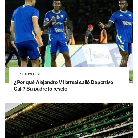
DEPORTIVO CALI
¿Por qué Alejandro Villarreal salió Deportivo
Cali? Su padre lo reveló