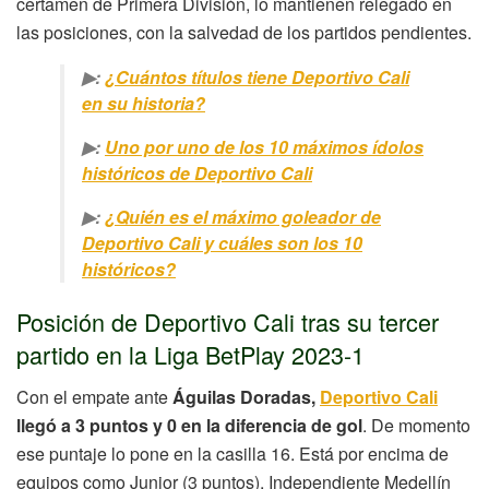
certamen de Primera División, lo mantienen relegado en
las posiciones, con la salvedad de los partidos pendientes.
▶:
¿Cuántos títulos tiene Deportivo Cali
en su historia?
▶:
Uno por uno de los 10 máximos ídolos
históricos de Deportivo Cali
▶:
¿Quién es el máximo goleador de
Deportivo Cali y cuáles son los 10
históricos?
Posición de Deportivo Cali tras su tercer
partido en la Liga BetPlay 2023-1
Con el empate ante
Águilas Doradas,
Deportivo Cali
llegó a 3 puntos y 0 en la diferencia de gol
. De momento
ese puntaje lo pone en la casilla 16. Está por encima de
equipos como Junior (3 puntos), Independiente Medellín