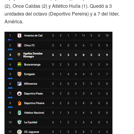
(2), Once Caldas (2) y Atlético Huila (1). Quedó a 3
unidades del octavo (Deportivo Pereira) y a 7 del líder,
América.