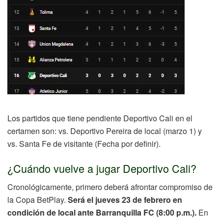
Los partidos que tiene pendiente Deportivo Cali en el
certamen son: vs. Deportivo Pereira de local (marzo 1) y
vs. Santa Fe de visitante (Fecha por definir).
¿Cuándo vuelve a jugar Deportivo Cali?
Cronológicamente, primero deberá afrontar compromiso de
la Copa BetPlay.
Será el jueves 23 de febrero en
condición de local ante Barranquilla FC (8:00 p.m.).
En