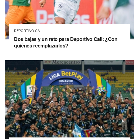
DEPORTIVO CALI
Dos bajas y un reto para Deportivo Cali: ¿Con
quiénes reemplazarlos?