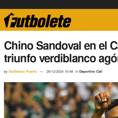
Chino Sandoval en el Ca
triunfo verdiblanco ag
by
Guillermo Puerto
26/12/2024 16:48
in
Deportivo Cali