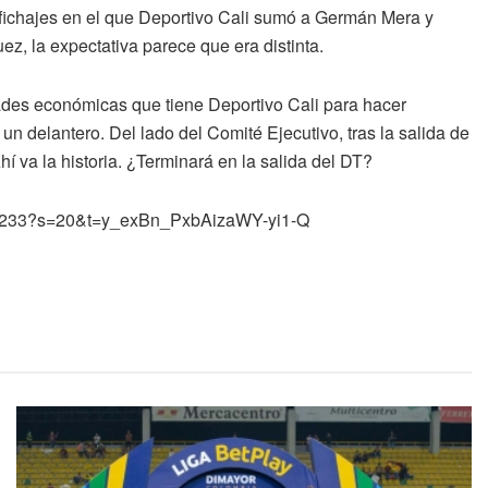
fichajes en el que Deportivo Cali sumó a Germán Mera y
z, la expectativa parece que era distinta.
ades económicas que tiene Deportivo Cali para hacer
 delantero. Del lado del Comité Ejecutivo, tras la salida de
í va la historia. ¿Terminará en la salida del DT?
8191233?s=20&t=y_exBn_PxbAizaWY-yi1-Q