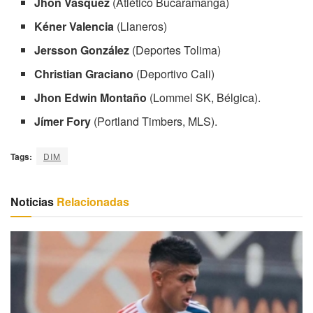
Jhon Vásquez
(Atlético Bucaramanga)
Kéner Valencia
(Llaneros)
Jersson González
(Deportes Tolima)
Christian Graciano
(Deportivo Cali)
Jhon Edwin Montaño
(Lommel SK, Bélgica).
Jímer Fory
(Portland Timbers, MLS).
Tags:
DIM
Noticias
Relacionadas