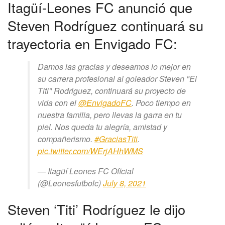
Itagüí-Leones FC anunció que
Steven Rodríguez continuará su
trayectoria en Envigado FC:
Damos las gracias y deseamos lo mejor en
su carrera profesional al goleador Steven "El
Titi" Rodriguez, continuará su proyecto de
vida con el
@EnvigadoFC
. Poco tiempo en
nuestra familia, pero llevas la garra en tu
piel. Nos queda tu alegría, amistad y
compañerismo.
#GraciasTiti
.
pic.twitter.com/WErjAHhWMS
— Itagüí Leones FC Oficial
(@Leonesfutbolc)
July 8, 2021
Steven ‘Titi’ Rodríguez le dijo