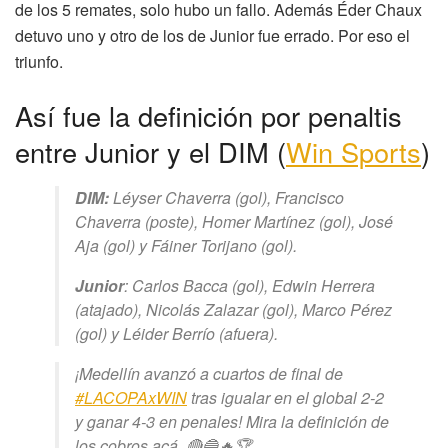
de los 5 remates, solo hubo un fallo. Además Éder Chaux
detuvo uno y otro de los de Junior fue errado. Por eso el
triunfo.
Así fue la definición por penaltis
entre Junior y el DIM (
Win Sports
)
DIM:
Léyser Chaverra (gol), Francisco
Chaverra (poste), Homer Martínez (gol), José
Aja (gol) y Fáiner Torijano (gol).
Junior
: Carlos Bacca (gol), Edwin Herrera
(atajado), Nicolás Zalazar (gol), Marco Pérez
(gol) y Léider Berrío (afuera).
¡Medellín avanzó a cuartos de final de
#LACOPAxWIN
tras igualar en el global 2-2
y ganar 4-3 en penales! Mira la definición de
los cobros acá. 🔴🔵🔥🏆