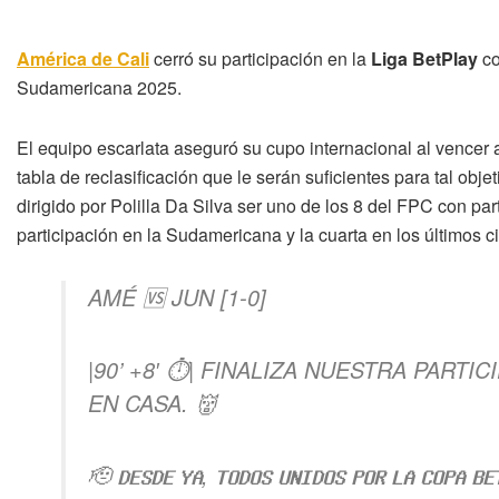
América de Cali
cerró su participación en la
Liga BetPlay
co
Sudamericana 2025.
El equipo escarlata aseguró su cupo internacional al vencer 
tabla de reclasificación que le serán suficientes para tal obje
dirigido por Polilla Da Silva ser uno de los 8 del FPC con pa
participación en la Sudamericana y la cuarta en los últimos c
AMÉ 🆚 JUN [1-0]
|90’ +8′ ⏱| FINALIZA NUESTRA PARTI
EN CASA. 👹
🫡 𝗗𝗘𝗦𝗗𝗘 𝗬𝗔, 𝗧𝗢𝗗𝗢𝗦 𝗨𝗡𝗜𝗗𝗢𝗦 𝗣𝗢𝗥 𝗟𝗔 𝗖𝗢𝗣𝗔 𝗕𝗘