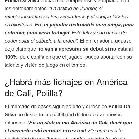
Polilla Da Silva
destacó su compromiso y adaptación en
los entrenamientos:
“La actitud de Juanfer, el
relacionamiento con los compañeros y el cuerpo técnico
es excelente
. Es un jugador disfrutable para dirigir, para
entrenar, para verlo trabajar.
Está feliz y con ganas de
poder estar el sábado a la orden”.
El entrenador uruguayo
dejó claro que
no van a apresurar su debut si no está al
100%
, pero confía en que el jugador pueda aportar con su
talento y visión de juego en el torneo.
¿Habrá más fichajes en América
de Cali, Polilla?
El mercado de pases sigue abierto y el técnico
Polilla Da
Silva
no descarta la posibilidad de incorporar nuevos
refuerzos:
“
En un club como América de Cali, decir que
el mercado está cerrado no es real.
Siempre está la
posibilidad de que llegue un jugador importante. Hasta