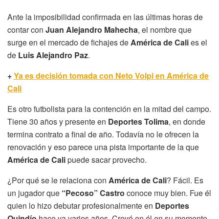
Ante la imposibilidad confirmada en las últimas horas de
contar con
Juan Alejandro Mahecha
, el nombre que
surge en el mercado de fichajes de
América de Cali
es el
de
Luis Alejandro Paz
.
+
Ya es decisión tomada con Neto Volpi en América de
Cali
Es otro futbolista para la contención en la mitad del campo.
Tiene 30 años y presente en
Deportes Tolima
, en donde
termina contrato a final de año. Todavía no le ofrecen la
renovación y eso parece una pista importante de la que
América de Cali
puede sacar provecho.
¿Por qué se le relaciona con
América de Cali
? Fácil. Es
un jugador que
“Pecoso” Castro
conoce muy bien. Fue él
quien lo hizo debutar profesionalmente en
Deportes
Quindío
hace ya varios años. Creyó en él en su momento