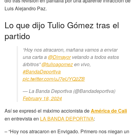
dio tras revisión en pantalla por una aparente infracción de
Luis Alejandro Paz.
Lo que dijo Tulio Gómez tras el
partido
“Hoy nos atracaron, mañana vamos a enviar
una carta a
@Dimayor
vetando a todos estos
árbitros”
@tulioagomez
en vivo,
#BandaDeportiva
pic.twitter.com/uJ7eUYQ2ZB
— La Banda Deportiva (@Bandadeportiva)
February 18, 2024
Así se expresó el máximo accionista de
América de Cali
en entrevista en
LA BANDA DEPORTIVA
:
– “Hoy nos atracaron en Envigado. Primero nos niegan un