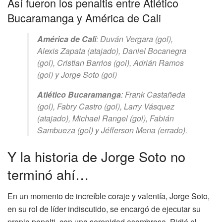
Así fueron los penaltis entre Atlético
Bucaramanga y América de Cali
América de Cali
: Duván Vergara (gol),
Alexis Zapata (atajado), Daniel Bocanegra
(gol), Cristian Barrios (gol), Adrián Ramos
(gol) y Jorge Soto (gol)
Atlético Bucaramanga
: Frank Castañeda
(gol), Fabry Castro (gol), Larry Vásquez
(atajado), Michael Rangel (gol), Fabián
Sambueza (gol) y Jéfferson Mena (errado).
Y la historia de Jorge Soto no
terminó ahí…
En un momento de increíble coraje y valentía, Jorge Soto,
en su rol de líder indiscutido, se encargó de ejecutar su
propio penalti, con una serenidad asombrosa. Pidió el