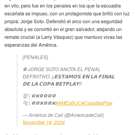
en vilo, pero fue en los penales en los que la escuadra
escarlata se impuso, con un protagonista que brilló con luz
propia: Jorge Soto. Defendió el arco con una seguridad
absoluta y se convirtió en el gran salvador, atajando un
remate crucial (a Larry Vásquez) que mantuvo vivas las
esperanzas del América.
[PENALES]
⚽️ JORGE SOTO ANOTA EL PENAL
DEFINITIVO. ¡¡𝗘𝗦𝗧𝗔𝗠𝗢𝗦 𝗘𝗡 𝗟𝗔 𝗙𝗜𝗡𝗔𝗟
𝗗𝗘 𝗟𝗔 𝗖𝗢𝗣𝗔 𝗕𝗘𝗧𝗣𝗟𝗔𝗬!!
👹 | ⚽️❌⚽️⚽️⚽️⚽️
🐆 | ⚽️⚽️❌⚽️⚽️❌
#AMÉxBUC
#CopaBetPlay
— América de Cali (@AmericadeCali)
November 18, 2024