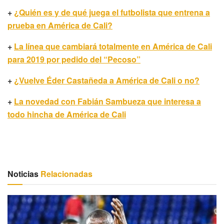
+
¿Quién es y de qué juega el futbolista que entrena a
prueba en América de Cali?
+
La línea que cambiará totalmente en América de Cali
para 2019 por pedido del “Pecoso”
+
¿Vuelve Éder Castañeda a América de Cali o no?
+
La novedad con Fabián Sambueza que interesa a
todo hincha de América de Cali
Noticias
Relacionadas