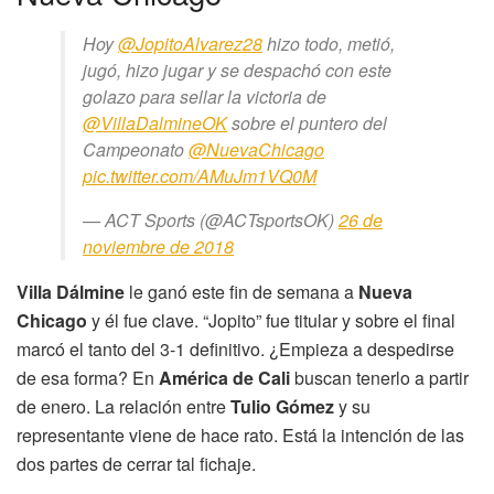
Hoy
@JopitoAlvarez28
hizo todo, metió,
jugó, hizo jugar y se despachó con este
golazo para sellar la victoria de
@VillaDalmineOK
sobre el puntero del
Campeonato
@NuevaChicago
pic.twitter.com/AMuJm1VQ0M
— ACT Sports (@ACTsportsOK)
26 de
noviembre de 2018
Villa Dálmine
le ganó este fin de semana a
Nueva
Chicago
y él fue clave. “Jopito” fue titular y sobre el final
marcó el tanto del 3-1 definitivo. ¿Empieza a despedirse
de esa forma? En
América de Cali
buscan tenerlo a partir
de enero. La relación entre
Tulio Gómez
y su
representante viene de hace rato. Está la intención de las
dos partes de cerrar tal fichaje.