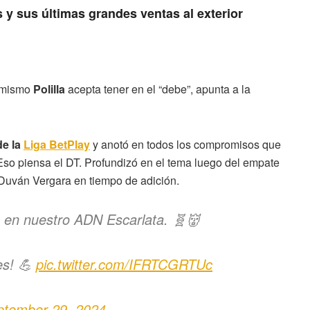
s y sus últimas grandes ventas al exterior
l mismo
Polilla
acepta tener en el “debe”, apunta a la
de la
Liga BetPlay
y anotó en todos los compromisos que
so piensa el DT. Profundizó en el tema luego del empate
 Duván Vergara en tiempo de adición.
en nuestro ADN Escarlata. 🧬👹
es! 💪
pic.twitter.com/IFRTCGRTUc
ptember 29, 2024