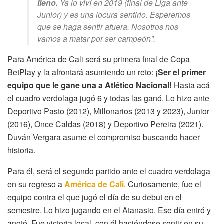
lleno.
Ya lo viví en 2019 (final de Liga ante
Junior) y es una locura sentirlo. Esperemos
que se haga sentir afuera. Nosotros nos
vamos a matar por ser campeón”.
Para América de Cali será su primera final de Copa
BetPlay y la afrontará asumiendo un reto:
¡Ser el primer
equipo que le gane una a Atlético Nacional!
Hasta acá
el cuadro verdolaga jugó 6 y todas las ganó. Lo hizo ante
Deportivo Pasto (2012), Millonarios (2013 y 2023), Junior
(2016), Once Caldas (2018) y Deportivo Pereira (2021).
Duván Vergara asume el compromiso buscando hacer
historia.
Para él, será el segundo partido ante el cuadro verdolaga
en su regreso a
América de Cali
. Curiosamente, fue el
equipo contra el que jugó el día de su debut en el
semestre. Lo hizo jugando en el Atanasio. Ese día entró y
anotó. Fue victoria local, con él haciéndose sentir en su