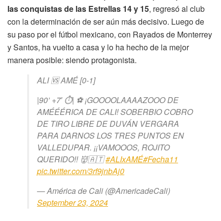
las conquistas de las Estrellas 14 y 15
, regresó al club
con la determinación de ser aún más decisivo. Luego de
su paso por el fútbol mexicano, con Rayados de Monterrey
y Santos, ha vuelto a casa y lo ha hecho de la mejor
manera posible: siendo protagonista.
ALI 🆚 AMÉ [0-1]
|90’ +7′ ⏱| ⚽ ¡GOOOOLAAAAZOOO DE
AMÉÉÉRICA DE CALI! SOBERBIO COBRO
DE TIRO LIBRE DE DUVÁN VERGARA
PARA DARNOS LOS TRES PUNTOS EN
VALLEDUPAR. ¡¡VAMOOOS, ROJITO
QUERIDO!! 👹🇦🇹
#ALIxAMÉ
#Fecha11
pic.twitter.com/3rf9jnbAj0
— América de Cali (@AmericadeCali)
September 23, 2024