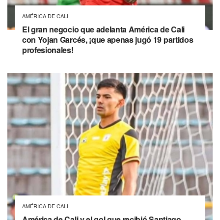
AMÉRICA DE CALI
El gran negocio que adelanta América de Cali
con Yojan Garcés, ¡que apenas jugó 19 partidos
profesionales!
AMÉRICA DE CALI
América de Cali y el gol que recibió Santiago