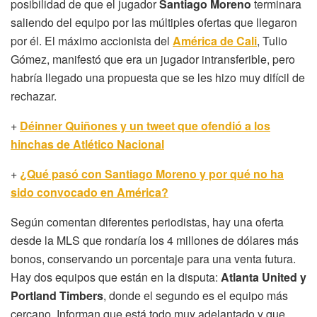
posibilidad de que el jugador
Santiago Moreno
terminara
saliendo del equipo por las múltiples ofertas que llegaron
por él. El máximo accionista del
América de Cali
, Tulio
Gómez, manifestó que era un jugador intransferible, pero
habría llegado una propuesta que se les hizo muy difícil de
rechazar.
+
Déinner Quiñones y un tweet que ofendió a los
hinchas de Atlético Nacional
+
¿Qué pasó con Santiago Moreno y por qué no ha
sido convocado en América?
Según comentan diferentes periodistas, hay una oferta
desde la MLS que rondaría los 4 millones de dólares más
bonos, conservando un porcentaje para una venta futura.
Hay dos equipos que están en la disputa:
Atlanta United y
Portland Timbers
, donde el segundo es el equipo más
cercano. Informan que está todo muy adelantado y que