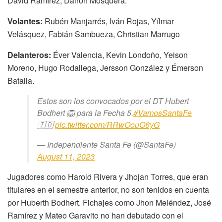
David Ramírez, Dairon Mosquera.
Volantes:
Rubén Manjarrés, Iván Rojas, Yílmar
Velásquez, Fabián Sambueza, Christian Marrugo
Delanteros:
Éver Valencia, Kevin Londoño, Yeison
Moreno, Hugo Rodallega, Jersson González y Émerson
Batalla.
Estos son los convocados por el DT Hubert
Bodhert 🦁 para la Fecha 5.
#VamosSantaFe
🇮🇩
pic.twitter.com/RRwOouO6yG
— Independiente Santa Fe (@SantaFe)
August 11, 2023
Jugadores como Harold Rivera y Jhojan Torres, que eran
titulares en el semestre anterior, no son tenidos en cuenta
por Huberth Bodhert. Fichajes como Jhon Meléndez, José
Ramírez y Mateo Garavito no han debutado con el