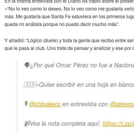
En la misma entrevista con el Diario As habló sobre el presen
«“No lo veo como lo deseo. No lo veo como me gustaría verlo
más. Me gustaría que Santa Fe estuviera en los primeros lugar
queda mi análisis porque no puedo decir mucho más”.
Y añadió: “Lógico (duele) y toda la gente que recibo entre s
qué le pasa al club. Uno trata de pensar y analizar y ese por 
🗣️¿Por qué Omar Pérez no fue a Nacional
🇮🇩»Quise escribir en una hoja en blanco
🎙️
@chipakero
en entrevista con
@steven
📹Vea la nota completa aquí:
https://t.c