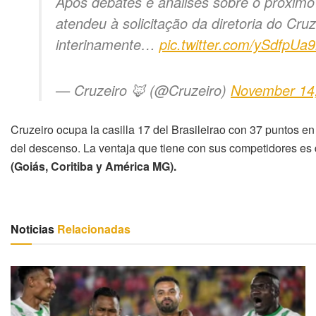
Após debates e análises sobre o próximo
atendeu à solicitação da diretoria do Cru
interinamente…
pic.twitter.com/ySdfpUa9
— Cruzeiro 🦊 (@Cruzeiro)
November 14
Cruzeiro ocupa la casilla 17 del Brasileirao con 37 puntos en
del descenso. La ventaja que tiene con sus competidores es
(Goiás, Coritiba y América MG).
Noticias
Relacionadas