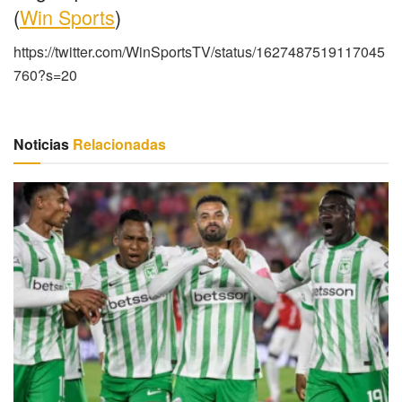
(
Win Sports
)
https://twitter.com/WinSportsTV/status/1627487519117045
760?s=20
Noticias
Relacionadas