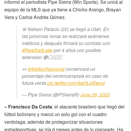
informó el periodista Pipe Sierra (Win Sports). Se unirá al
equipo de la MLS que ya tiene a Chicho Arango, Brayan
Vera y Carlos Andrés Gómez.
🚨 Nelson Palacio (22) ya llegó a Utah. En
las próximas horas se realizará exámenes
médicos y después firmará su contrato con
#RealSaltLake
por 4 años con posible
extensión 🟢⚪️🇺🇸
👀
#AtléticoNacional
conservará un
porcentaje del centrocampista en caso de
futura venta
pic.twitter.com/9aHLsISwud
— Pipe Sierra (@PSierraR)
June 26, 2023
– Francisco Da Costa
: el atacante brasilero que llegó del
fútbol boliviano y marcó un solo gol con el cuadro
verdolaga, además de protagonizar situaciones
extradeportivas, se iría 6 meses antes de lo planeado. Ha