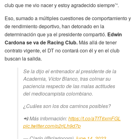
club que me vio nacer y estoy agradecido siempre’”.
Eso, sumado a múltiples cuestiones de comportamiento y
de rendimiento deportivo, han detonado en la
determinación que ya el presidente compartió.
Edwin
Cardona se va de Racing Club.
Más allá de tener
contrato vigente, el DT no contará con él y en el club
buscan la salida.
Se la dijo el entrenador al presidente de la
Academia, Víctor Blanco, tras colmar su
paciencia respecto de las malas actitudes
del mediocampista colombiano.
¿Cuáles son los dos caminos posibles?
📲 Más información:
https://t.co/aTfT6xmFGL
pic.twitter.com/p2rjLh9d7p
— Clarín (@clarincom)
June 14, 2023