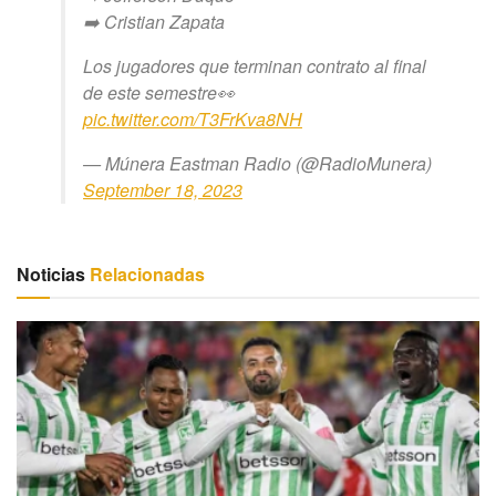
➡️ Cristian Zapata
Los jugadores que terminan contrato al final
de este semestre👀
pic.twitter.com/T3FrKva8NH
— Múnera Eastman Radio (@RadioMunera)
September 18, 2023
Noticias
Relacionadas