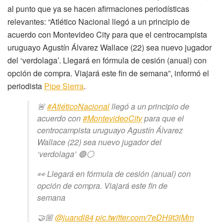
al punto que ya se hacen afirmaciones periodísticas
relevantes: “Atlético Nacional llegó a un principio de
acuerdo con Montevideo City para que el centrocampista
uruguayo Agustín Álvarez Wallace (22) sea nuevo jugador
del ‘verdolaga’. Llegará en fórmula de cesión (anual) con
opción de compra. Viajará este fin de semana”, informó el
periodista
Pipe Sierra
.
🚨
#AtléticoNacional
llegó a un principio de
acuerdo con
#MontevideoCity
para que el
centrocampista uruguayo Agustín Álvarez
Wallace (22) sea nuevo jugador del
‘verdolaga’ 🟢⚪️
👀 Llegará en fórmula de cesión (anual) con
opción de compra. Viajará este fin de
semana
🤝🏼
@juandl84
pic.twitter.com/7eDH9t3jMm