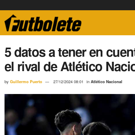
5 datos a tener en cuen
el rival de Atlético Nac
by
Guillermo Puerto
27/12/2024 08:01
in
Atlético Nacional