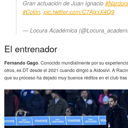
Gran actuación de Juan Ignacio
#Nardoni
#Colón
.
pic.twitter.com/C7AjxxX4Q9
— Locura Académica (@Locura_academ
El entrenador
Fernando Gago
. Conocido mundialmente por su experiencia
otros, es DT desde el 2021 cuando dirigió a Aldosivi. A Ra
que su proceso ha dejado muy buenos réditos en el club tra