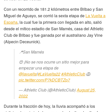
Con un recorrido de 181.2 kilómetros entre Bilbao y San
Miguel de Aguayo, se corrió la sexta etapa de
La Vuelta a
España
, la cual fue la primera con llegada en alto, salió
desde el mítico estadio de San Mamés, casa del Athletic
Club de Bilbao y fue ganada por el australiano Jay Vine
(Alpecin Deceunick).
📍San Mamés
😍 ¡No se nos ocurre un sitio mejor para
empezar una etapa de
@lavuelta
!
#LaVuelta22
#AthleticClub
🦁
pic.twitter.com/P7kDCBTZp7
— Athletic Club (@AthleticClub)
August 25,
2022
Durante la fracción de hoy, la lluvia acompañó a los