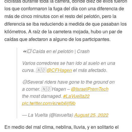
ciclistas durante toda la carrera, donde diez de ellos fueron
los que conformaron la fuga del día con una diferencia de
más de cinco minutos con el resto del pelotón, pero la
diferencia se iba reduciendo a medida de que pasaban los
kilómetros. A raíz de la carretera mojada, hubo un par de
caídas que afectaron a alguno de los participantes.
⏪💥 Caída en el pelotón | Crash
Varios corredores se han ido al suelo en una
curva. 🇳🇴
@CFHagen
el más afectado.
😥Several riders have gone to the ground on
a corner. 🇳🇴 Hagen –
@IsraelPremTech
the most damaged.
#LaVuelta22
pic.twitter.com/ezwb6ijf9b
— La Vuelta (@lavuelta)
August 25, 2022
En medio del mal clima, neblina, lluvia, y en solitario el