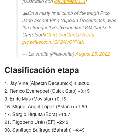
¡Disfrútalo con
@CarrefourES
!
🏔️On a misty final climb of the tough Pico
Jano ascent Vine (Alpecin-Deceuninck) was
the strongest! Relive the final KM thanks to
Carrefour!
#CarrefourConLaVuelta
pic.twitter.com/GF2AVCYYaX
— La Vuelta (@lavuelta)
August 25, 2022
Clasificación etapa
1. Jay Vine (Alpecin Deceunick) 4:38:00
2. Remco Evenepoel (Quick Step) +0:15
3. Enric Mas (Movistar) +0:16
16. Miguel Ángel López (Astana) +1:50
17. Sergio Higuita (Bora) +1:57
21. Rigoberto Urán (EF) +2:42
33. Santiago Buitrago (Bahrain) +4:49