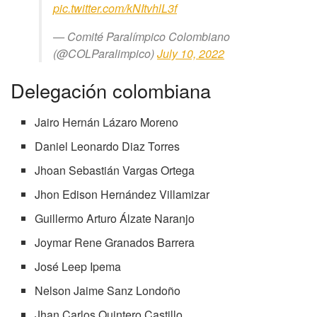
pic.twitter.com/kNItvhlL3f
— Comité Paralímpico Colombiano
(@COLParalimpico)
July 10, 2022
Delegación colombiana
Jairo Hernán Lázaro Moreno
Daniel Leonardo Diaz Torres
Jhoan Sebastián Vargas Ortega
Jhon Edison Hernández Villamizar
Guillermo Arturo Álzate Naranjo
Joymar Rene Granados Barrera
José Leep Ipema
Nelson Jaime Sanz Londoño
Jhan Carlos Quintero Castillo