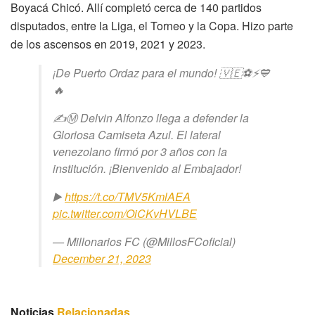
Boyacá Chicó. Allí completó cerca de 140 partidos
disputados, entre la Liga, el Torneo y la Copa. Hizo parte
de los ascensos en 2019, 2021 y 2023.
¡De Puerto Ordaz para el mundo! 🇻🇪⚽️⚡️💙
🔥
✍️Ⓜ️ Delvin Alfonzo llega a defender la
Gloriosa Camiseta Azul. El lateral
venezolano firmó por 3 años con la
institución. ¡Bienvenido al Embajador!
▶️
https://t.co/TMV5KmlAEA
pic.twitter.com/OiCKvHVLBE
— Millonarios FC (@MillosFCoficial)
December 21, 2023
Noticias
Relacionadas