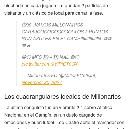
hinchada en cada jugada. Le quedan 2 partidos de
visitante y un clásico de local para cerrar la fase.
⏱️90′ ¡VAMOS MILLONARIOS
CARAJOOOOOOOOOO! ¡LOS 3 PUNTOS
SON AZULES EN EL CAMPIIIIIIIIIIIIIIÍN! ⚽️⚽️
💙🔥
🔵⚪️ MFC 2️⃣ – 1️⃣ NAL 🟢⚪
pic.twitter.com/9YIPfET0OX
— Millonarios FC (@MillosFCoficial)
November 30, 2024
Los cuadrangulares ideales de Millonarios
La última conquista fue un vibrante 2-1 sobre Atlético
Nacional en el Campín, en un duelo cargado de
emociones y buen fútbol. Leo Castro abrió el marcador con